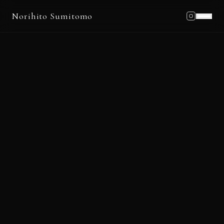
Norihito Sumitomo
Home
Profile
Works
Schedule
Blog
News
Contact