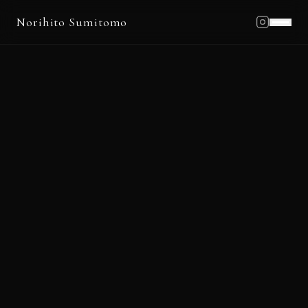
Norihito Sumitomo
Home
Profile
Works
Schedule
Blog
News
Contact