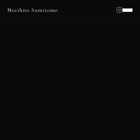
Norihito Sumitomo
Home
Profile
Works
Schedule
Blog
News
Contact