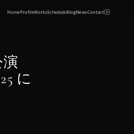
Home
Profile
Works
Schedule
Blog
News
Contact
公演
25 に