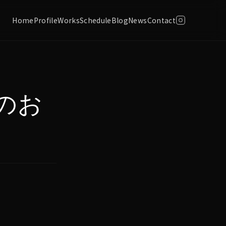
Home
Profile
Works
Schedule
Blog
News
Contact
のお